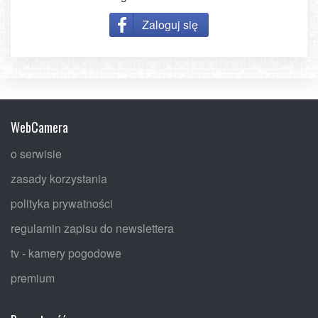
Zaloguj się
WebCamera
o serwisie
zasady korzystania
polityka prywatności
regulamin zapisu do newslettera
tv - kamery pogodowe
premium